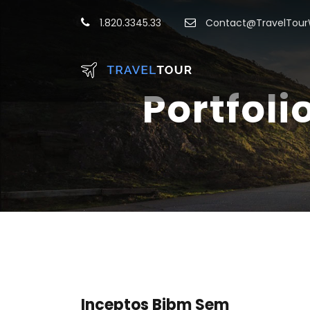
1.820.3345.33
Contact@TravelTou
Portfoli
Inceptos Bibm Sem