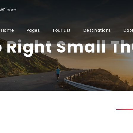
rWP.com
Home
Pages
Tour List
Destinations
Date
o Right Small 