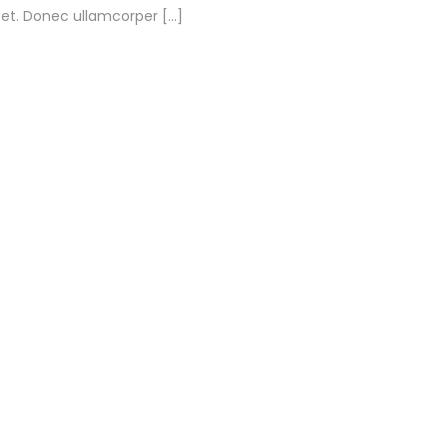
 et. Donec ullamcorper […]
eget quam. Nulla vitae elit libero, a pharetra
ac, vestibulum at eros. Praesent commodo
 et. Donec ullamcorper […]