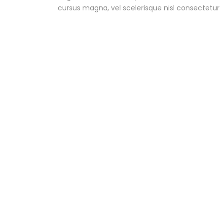
cursus magna, vel scelerisque nisl consectetur
Fusce Pelleque Conse
Adventure
/
Nature
Cras justo odio, dapibus ac facilisis in, egestas 
augue. Morbi leo risus, porta ac consectetur 
cursus magna, vel scelerisque nisl consectetur